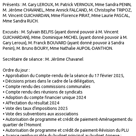
Présents : M. Gary LEROUX, M. Patrick VERNOUX, Mme Sandra PENIN,
M. Jérôme CHAVANEL, Mme Annick FALCAND, M. Christophe TRIPOZ,
M. Vincent GUICHARDAN, Mme Florence PIRAT, Mme Laurie PASCAL,
Mme Sandra RUCH.
Excusés : M. Sylvain BELFIS (ayant donné pouvoir à M. Vincent
GUICHARDAN), Mme. Dominique MICHEL (ayant donné pouvoir à M.
Gary Leroux), M. Franck BOUVARD (ayant donné pouvoir à Sandra
Penin), M. Bruno BOURY, Mme Nathalie AUPOIL-DANTHON.
Secrétaire de séance : M. Jérôme Chavanel
Ordre du jour :
•
Approbation du Compte-rendu de la séance du 17 février 2025,
•
Décisions prises dans le cadre de la délégation,
•
Compte rendu des commissions communales
•
Compte rendu des réunions de syndicats
•
Adoption du compte financier unique 2024
•
Affectation du résultat 2024
•
Vote des taux d’impositions 2025
•
Vote des subventions aux associations
•
Autorisation de programme et crédit de paiement-Aménagement du
quartier de l’Homont
•
Autorisation de programme et crédit de paiement-Révision du PLU
•
Avance remboursable du budget principal au budget Annexe :