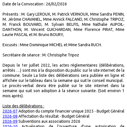
Date de la Convocation : 26/02/2026
Présents : M. Gary LEROUX, M. Patrick VERNOUX, Mme Sandra PENIN,
M. Jérôme CHAVANEL, Mme Annick FALCAND, M. Christophe TRIPOZ,
M. Franck BOUVARD, M. Sylvain BELFIS, Mme Nathalie AUPOIL-
DANTHON, M. Vincent GUICHARDAN, Mme Florence PIRAT, Mme
Laurie PASCAL et M. Bruno BOURY,
Excusés : Mme Dominique MICHEL et Mme Sandra RUCH.
Secrétaire de séance : M. Christophe Tripoz
Depuis le 1er juillet 2022, les actes réglementaires (délibérations,
arrêtés …) sont mis à la disposition du public sur le site internet de la
commune. Seule La liste des délibérations sera publiée en ligne et
affichée sur le tableau dans la semaine qui suit le conseil municipal.
Le procès-verbal devra être publié sur le site internet dans la
semaine qui suit son adoption à la séance suivante. (Soit environ 1
mois après).
Liste des délibérations :
2026-07
Adoption du compte financier unique 2025 - Budget Général
2026-08
Affectation du résultat - Budget Général
2026-09
Subventions aux associations 2026
2026-10
Actualisation de l’ouverture d’une autorisation de