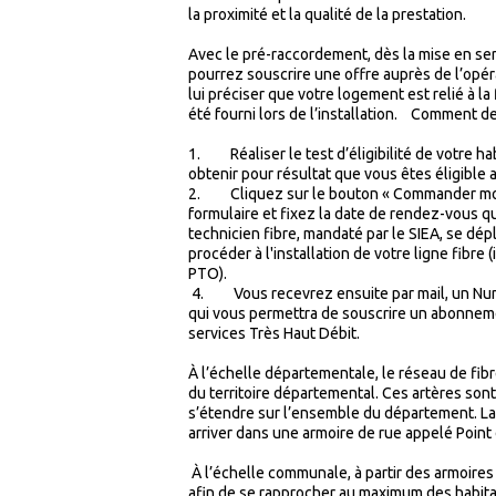
la proximité et la qualité de la prestation.
Avec le pré-raccordement, dès la mise en serv
pourrez souscrire une offre auprès de l’opé
lui préciser que votre logement est relié à la
été fourni lors de l’installation. Comment d
1. Réaliser le test d’éligibilité de votre habi
obtenir pour résultat que vous êtes éligible
2. Cliquez sur le bouton « Commander mon 
formulaire et fixez la date de rendez-vous q
technicien fibre, mandaté par le SIEA, se dépl
procéder à l'installation de votre ligne fibre 
PTO).
4. Vous recevrez ensuite par mail, un Numé
qui vous permettra de souscrire un abonneme
services Très Haut Débit.
À l’échelle départementale, le réseau de fib
du territoire départemental. Ces artères son
s’étendre sur l’ensemble du département. La
arriver dans une armoire de rue appelé Point
À l’échelle communale, à partir des armoires 
afin de se rapprocher au maximum des habitat