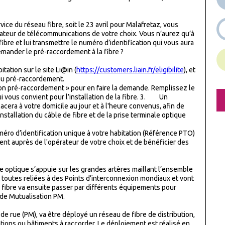
ice du réseau fibre, soit le 23 avril pour Malafretaz, vous
rateur de télécommunications de votre choix. Vous n’aurez qu’à
 fibre et lui transmettre le numéro d’identification qui vous aura
emander le pré-raccordement à la fibre ?
tation sur le site Li@in (
https://customers.liain.fr/eligibilite
), et
 au pré-raccordement.
pré-raccordement » pour en faire la demande. Remplissez le
ui vous convient pour l’installation de la fibre. 3. Un
acera à votre domicile au jour et à l'heure convenus, afin de
(installation du câble de fibre et de la prise terminale optique
ro d’identification unique à votre habitation (Référence PTO)
nt auprès de l'opérateur de votre choix et de bénéficier des
re optique s’appuie sur les grandes artères maillant l’ensemble
t toutes reliées à des Points d’interconnexion mondiaux et vont
 fibre va ensuite passer par différents équipements pour
 de Mutualisation PM.
de rue (PM), va être déployé un réseau de fibre de distribution,
ions ou bâtiments à raccorder. Le déploiement est réalisé en