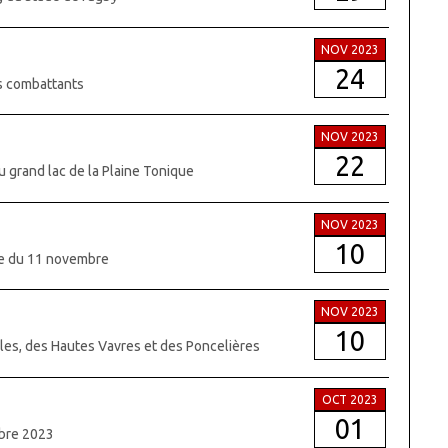
NOV 2023
24
ns combattants
NOV 2023
22
du grand lac de la Plaine Tonique
NOV 2023
10
nie du 11 novembre
NOV 2023
10
lles, des Hautes Vavres et des Poncelières
OCT 2023
01
obre 2023