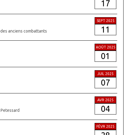
17
SEPT 2025
11
e des anciens combattants
AOÛT 2025
01
JUIL 2025
07
AVR 2025
04
e Petessard
FÉVR 2025