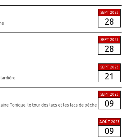
SEPT 2023
28
rme
SEPT 2023
28
SEPT 2023
21
llardière
SEPT 2023
09
Plaine Tonique, le tour des lacs et les lacs de pêche
AOÛT 2023
09