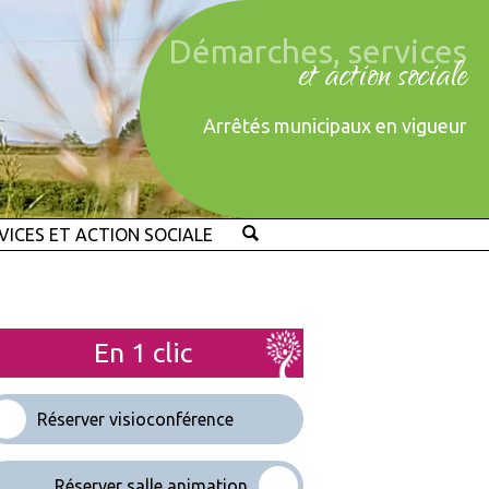
Démarches, services
et action sociale
Arrêtés municipaux en vigueur
VICES ET ACTION SOCIALE
En 1 clic
Réserver visioconférence
Réserver salle animation