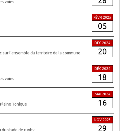
28
es voies
FÉVR 2025
05
DÉC 2024
20
c sur l'ensemble du territoire de la commune
DÉC 2024
18
es voies
MAI 2024
16
a Plaine Tonique
NOV 2023
29
g du stade de rugby