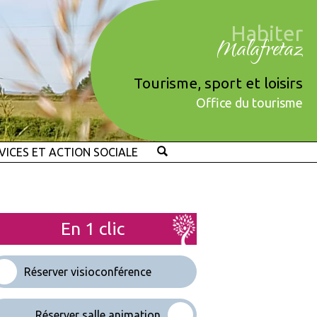
Habiter
Malafretaz
Tourisme, sport et loisirs
Office du tourisme
VICES ET ACTION SOCIALE
En 1 clic
Réserver visioconférence
Réserver salle animation