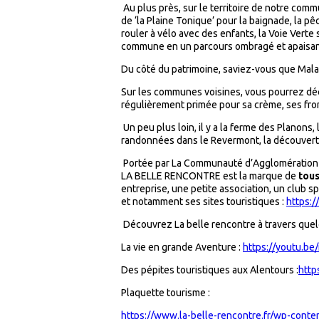
Au plus près, sur le territoire de notre comm
de ‘la Plaine Tonique’ pour la baignade, la p
rouler à vélo avec des enfants, la Voie Verte 
commune en un parcours ombragé et apaisan
Du côté du patrimoine, saviez-vous que Malaf
Sur les communes voisines, vous pourrez déco
régulièrement primée pour sa crème, ses fro
Un peu plus loin, il y a la ferme des Planons
randonnées dans le Revermont, la découve
Portée par La Communauté d’Agglomération d
LA BELLE RENCONTRE est la marque de
tous
entreprise, une petite association, un club spo
et notamment ses sites touristiques :
https:/
Découvrez La belle rencontre à travers quel
La vie en grande Aventure :
https://youtu.b
Des pépites touristiques aux Alentours :
http
Plaquette tourisme :
https://www.la-belle-rencontre.fr/wp-conte