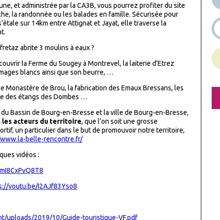
une, et administrée par la CA3B, vous pourrez profiter du site
êche, la randonnée ou les balades en famille. Sécurisée pour
s’étale sur 14km entre Attignat et Jayat, elle traverse la
t.
retaz abrite 3 moulins à eaux ?
uvrir la Ferme du Sougey à Montrevel, la laiterie d’Etrez
mages blancs ainsi que son beurre, …
, le Monastère de Brou, la fabrication des Emaux Bressans, les
rte des étangs des Dombes …
u Bassin de Bourg-en-Bresse et la ville de Bourg-en-Bresse,
 les acteurs du territoire
, que l’on soit une grosse
rtif, un particulier dans le but de promouvoir notre territoire,
/www.la-belle-rencontre.fr/
ques vidéos :
e/mI8CxPvQ8T8
s://youtu.be/I2AJf83Yso8
nt/uploads/2019/10/Guide-touristique-VF.pdf