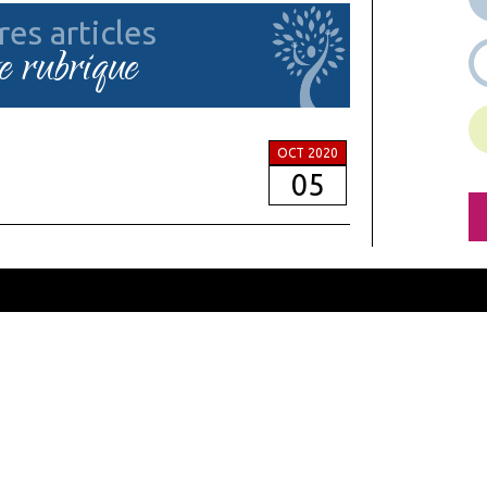
res articles
te rubrique
OCT 2020
05