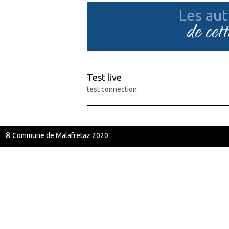
Les aut
de cet
Test live
test connection
® Commune de Malafretaz 2020