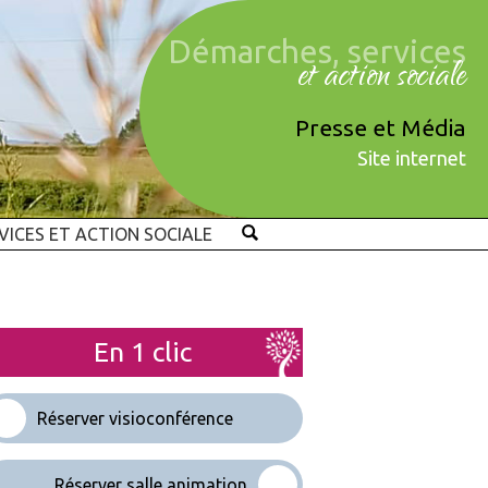
Démarches, services
et action sociale
Presse et Média
Site internet
VICES ET ACTION SOCIALE
En 1 clic
Réserver visioconférence
Réserver salle animation