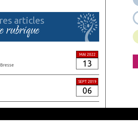
res articles
te rubrique
MAI 2022
13
-Bresse
SEPT 2019
06