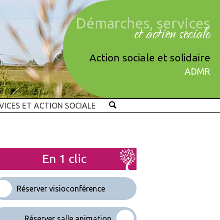
Démarches, services
et action sociale
Action sociale et solidaire
ADMR
VICES ET ACTION SOCIALE
En 1 clic
Réserver visioconférence
Réserver salle animation