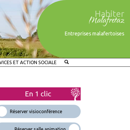
Habiter
Malafretaz
Entreprises malafertoises
VICES ET ACTION SOCIALE
En 1 clic
Réserver visioconférence
Réserver salle animation