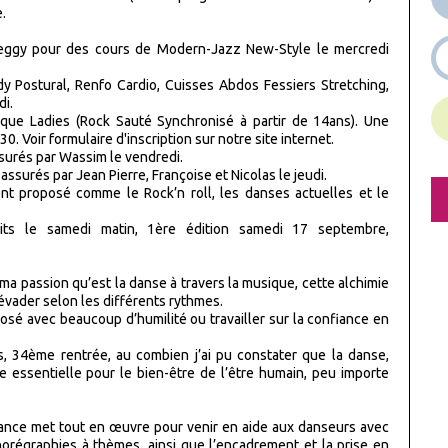
.
eggy pour des cours de Modern-Jazz New-Style le mercredi
y Postural, Renfo Cardio, Cuisses Abdos Fessiers Stretching,
di.
ique Ladies (Rock Sauté Synchronisé à partir de 14ans). Une
. Voir formulaire d'inscription sur notre site internet.
surés par Wassim le vendredi.
surés par Jean Pierre, Françoise et Nicolas le jeudi.
nt proposé comme le Rock’n roll, les danses actuelles et le
its le samedi matin, 1ère édition samedi 17 septembre,
ma passion qu’est la danse à travers la musique, cette alchimie
’évader selon les différents rythmes.
sé avec beaucoup d’humilité ou travailler sur la confiance en
 34ème rentrée, au combien j’ai pu constater que la danse,
tre essentielle pour le bien-être de l’être humain, peu importe
ance met tout en œuvre pour venir en aide aux danseurs avec
horégraphies à thèmes, ainsi que l’encadrement et la prise en