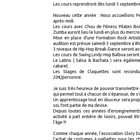
Les cours reprendront dès lundi 5 septembre
Nouveau cette année : Nous accueillons P
après-midi.
Les cours avec Chou de Fitness Pilates Bod
Zumba auront lieu le lundi en plus du mercre
Mise en place d'une Formation Rock Artist
audition est prévue samedi 3 septembre à 8h30
3 niveaux de Hip-Hop Break-Dance seront as
Les cours de Swing Lindy-Hop Balboa seront as
Le Latino ( Salsa & Bachata ) sera égaleme
cabaret.
Les Stages de Claquettes sont recondu
20€/personne.
Je suis très heureux de pouvoir transmettre 
qui permet tout à chacun de s’épanouir, de s
Un apprentissage tout en douceur sera propo
soi, font partie de ma devise.
Depuis toutes ces années d’enseignements,
activité à part entière de loisirs, pouvait ê
l’âge !!!
Comme chaque année, l’association Glory D
l’achat de costumes à paillettes pour les c