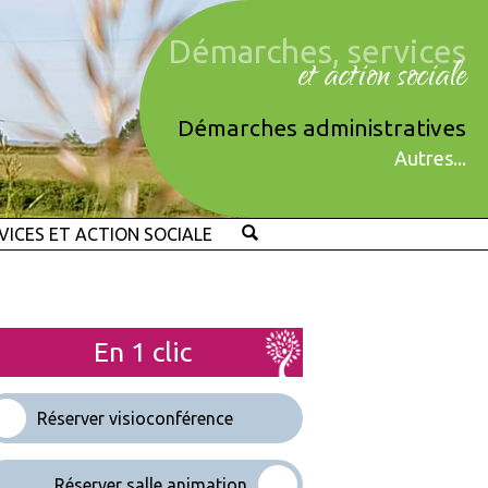
Démarches, services
et action sociale
Démarches administratives
Autres...
VICES ET ACTION SOCIALE
En 1 clic
Réserver visioconférence
Réserver salle animation