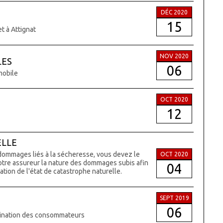
DÉC 2020
15
t à Attignat
NOV 2020
LES
06
mobile
OCT 2020
12
ELLE
 dommages liés à la sécheresse, vous devez le
OCT 2020
votre assureur la nature des dommages subis afin
04
tion de l'état de catastrophe naturelle.
SEPT 2019
06
stination des consommateurs