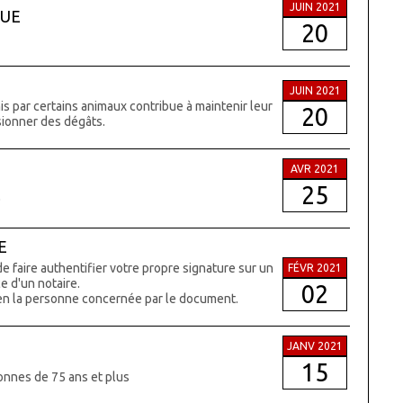
JUIN 2021
QUE
20
JUIN 2021
s par certains animaux contribue à maintenir leur
20
ionner des dégâts.
AVR 2021
25
0
E
e faire authentifier votre propre signature sur un
FÉVR 2021
ce d'un notaire.
02
ien la personne concernée par le document.
JANV 2021
15
onnes de 75 ans et plus