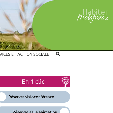
Habiter
Malafretaz
VICES ET ACTION SOCIALE
En 1 clic
Réserver visioconférence
Réserver salle animation