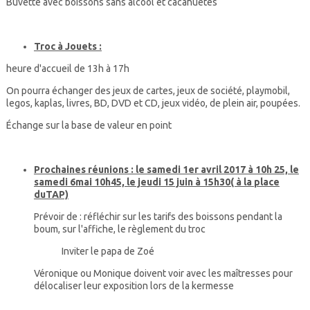
Buvette avec boissons sans alcool et cacahuetes
Troc à Jouets :
heure d'accueil de 13h à 17h
On pourra échanger des jeux de cartes, jeux de société, playmobil,
legos, kaplas, livres, BD, DVD et CD, jeux vidéo, de plein air, poupées.
Échange sur la base de valeur en point
Prochaines réunions : le samedi 1er avril 2017 à 10h 25, le
samedi 6mai 10h45, le jeudi 15 juin à 15h30( à la place
duTAP)
Prévoir de : réfléchir sur les tarifs des boissons pendant la
boum, sur l'affiche, le règlement du troc
Inviter le papa de Zoé
Véronique ou Monique doivent voir avec les maîtresses pour
délocaliser leur exposition lors de la kermesse