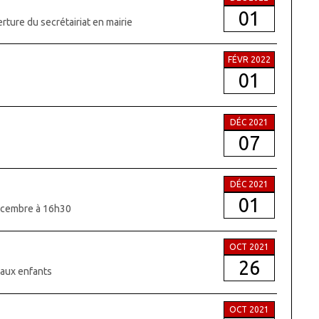
01
ture du secrétairiat en mairie
FÉVR 2022
01
DÉC 2021
07
DÉC 2021
01
décembre à 16h30
OCT 2021
26
paux enfants
OCT 2021