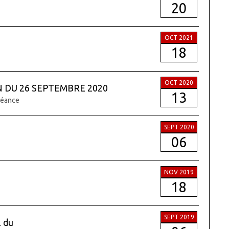
20
OCT 2021
18
OCT 2020
 DU 26 SEPTEMBRE 2020
13
séance
SEPT 2020
06
NOV 2019
18
SEPT 2019
l du