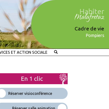
Habiter
Malafretaz
Cadre de vie
Pompiers
VICES ET ACTION SOCIALE
En 1 clic
Réserver visioconférence
Réserver salle animation