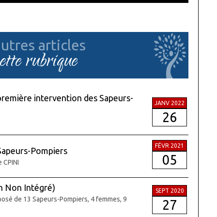
utres articles
cette rubrique
remière intervention des Sapeurs-
JANV 2022
26
FÉVR 2021
Sapeurs-Pompiers
05
e CPINI
n Non Intégré)
SEPT 2020
posé de 13 Sapeurs-Pompiers, 4 femmes, 9
27