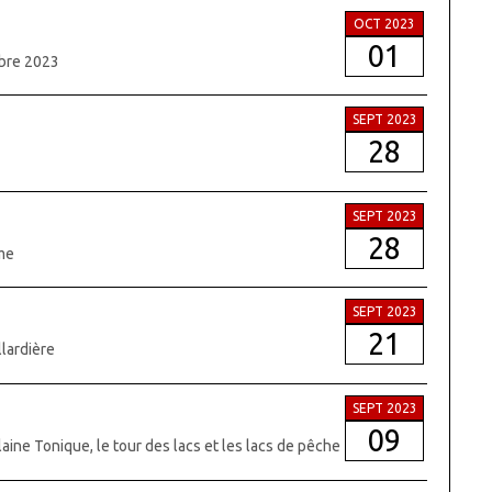
OCT 2023
01
obre 2023
SEPT 2023
28
SEPT 2023
28
rme
SEPT 2023
21
llardière
SEPT 2023
09
Plaine Tonique, le tour des lacs et les lacs de pêche