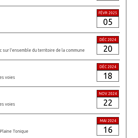
FÉVR 2025
05
DÉC 2024
20
c sur l'ensemble du territoire de la commune
DÉC 2024
18
es voies
NOV 2024
22
es voies
MAI 2024
16
a Plaine Tonique