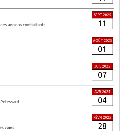
SEPT 2025
11
e des anciens combattants
AOÛT 2025
01
JUIL 2025
07
AVR 2025
04
e Petessard
FÉVR 2025
28
es voies