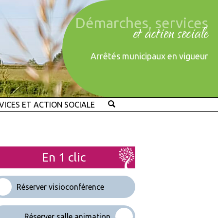
Démarches, services
et action sociale
Arrêtés municipaux en vigueur
VICES ET ACTION SOCIALE
En 1 clic
Réserver visioconférence
Réserver salle animation