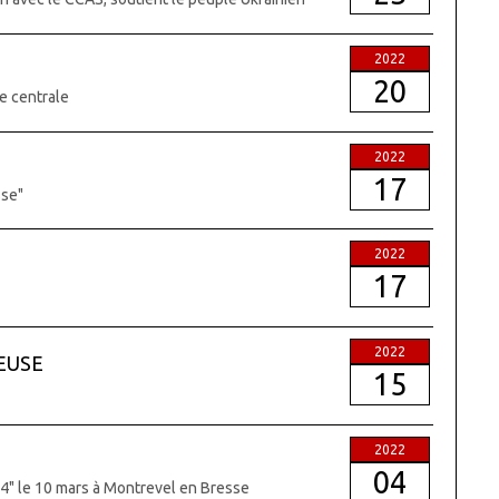
2022
20
e centrale
2022
17
sse"
2022
17
2022
EUSE
15
2022
04
34" le 10 mars à Montrevel en Bresse