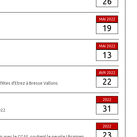
26
MAI 2022
19
MAI 2022
13
AVR 2022
22
 fêtes d'Etrez à Bresse Vallons
2022
31
022
2022
23
on avec le CCAS, soutient le peuple Ukrainien