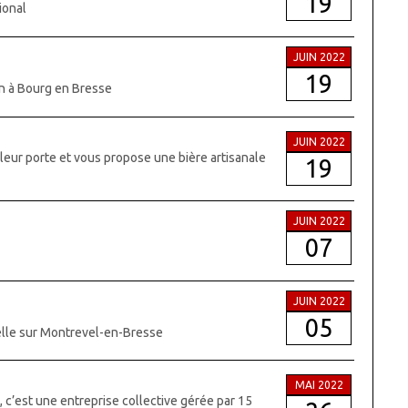
19
gional
JUIN 2022
19
in à Bourg en Bresse
JUIN 2022
 leur porte et vous propose une bière artisanale
19
JUIN 2022
07
JUIN 2022
05
elle sur Montrevel-en-Bresse
MAI 2022
c’est une entreprise collective gérée par 15