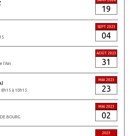
Z
19
SEPT 2023
04
15
AOÛT 2023
31
 l'Ain
MAI 2023
I
23
e 8h15 à 10h15
MAI 2023
02
E DE BOURG
2023