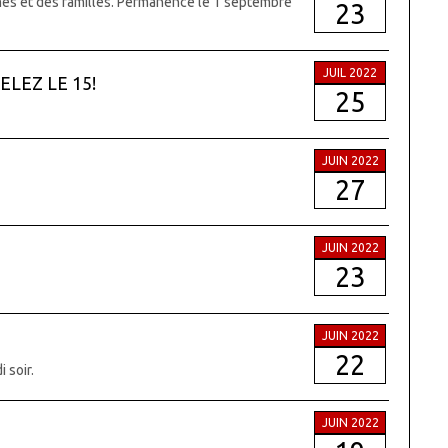
mes et des familles. Permanence le 1 septembre
23
JUIL 2022
LEZ LE 15!
25
JUIN 2022
27
JUIN 2022
23
JUIN 2022
22
 soir.
JUIN 2022