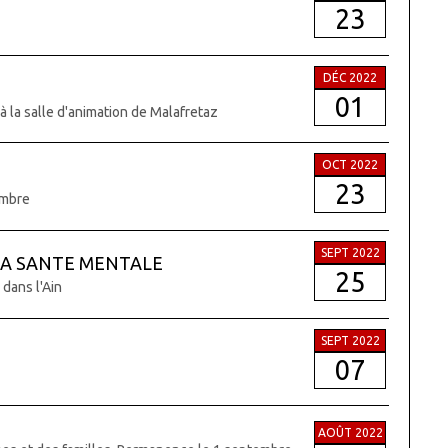
23
DÉC 2022
01
la salle d'animation de Malafretaz
OCT 2022
23
embre
SEPT 2022
LA SANTE MENTALE
25
dans l'Ain
SEPT 2022
07
AOÛT 2022