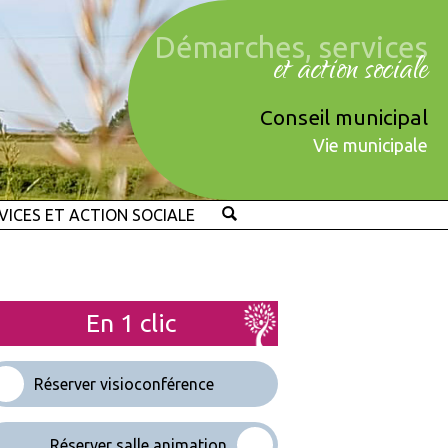
Démarches, services
et action sociale
Conseil municipal
Vie municipale
VICES ET ACTION SOCIALE
En 1 clic
Réserver visioconférence
Réserver salle animation