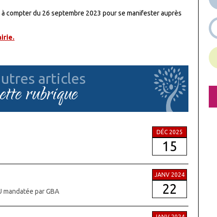
urs à compter du 26 septembre 2023 pour se manifester auprès
irie.
utres articles
cette rubrique
DÉC 2025
15
JANV 2024
22
U mandatée par GBA
JANV 2024