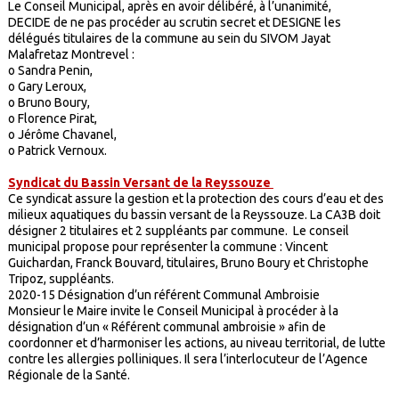
Le Conseil Municipal, après en avoir délibéré, à l’unanimité,
DECIDE de ne pas procéder au scrutin secret et DESIGNE les
délégués titulaires de la commune au sein du SIVOM Jayat
Malafretaz Montrevel :
o Sandra Penin,
o Gary Leroux,
o Bruno Boury,
o Florence Pirat,
o Jérôme Chavanel,
o Patrick Vernoux.
Syndicat du Bassin Versant de la Reyssouze
Ce syndicat assure la gestion et la protection des cours d’eau et des
milieux aquatiques du bassin versant de la Reyssouze. La CA3B doit
désigner 2 titulaires et 2 suppléants par commune. Le conseil
municipal propose pour représenter la commune : Vincent
Guichardan, Franck Bouvard, titulaires, Bruno Boury et Christophe
Tripoz, suppléants.
2020-15 Désignation d’un référent Communal Ambroisie
Monsieur le Maire invite le Conseil Municipal à procéder à la
désignation d’un « Référent communal ambroisie » afin de
coordonner et d’harmoniser les actions, au niveau territorial, de lutte
contre les allergies polliniques. Il sera l’interlocuteur de l’Agence
Régionale de la Santé.