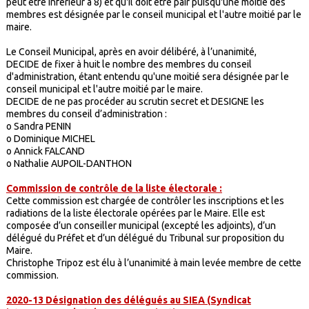
peut être inférieur à 8) et qu'il doit être pair puisqu'une moitié des
membres est désignée par le conseil municipal et l'autre moitié par le
maire.
Le Conseil Municipal, après en avoir délibéré, à l’unanimité,
DECIDE de fixer à huit le nombre des membres du conseil
d'administration, étant entendu qu'une moitié sera désignée par le
conseil municipal et l'autre moitié par le maire.
DECIDE de ne pas procéder au scrutin secret et DESIGNE les
membres du conseil d’administration :
o Sandra PENIN
o Dominique MICHEL
o Annick FALCAND
o Nathalie AUPOIL-DANTHON
Commission de contrôle de la liste électorale :
Cette commission est chargée de contrôler les inscriptions et les
radiations de la liste électorale opérées par le Maire. Elle est
composée d’un conseiller municipal (excepté les adjoints), d’un
délégué du Préfet et d’un délégué du Tribunal sur proposition du
Maire.
Christophe Tripoz est élu à l’unanimité à main levée membre de cette
commission.
2020-13 Désignation des délégués au SIEA (Syndicat