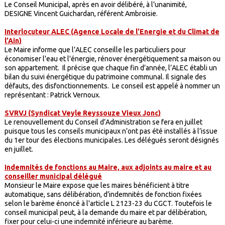
Le Conseil Municipal, après en avoir délibéré, à l’unanimité,
DESIGNE Vincent Guichardan, référent Ambroisie.
Interlocuteur ALEC (Agence Locale de l’Energie et du Climat de
l’Ain)
Le Maire informe que l’ALEC conseille les particuliers pour
économiser l'eau et l'énergie, rénover énergétiquement sa maison ou
son appartement. Il précise que chaque fin d’année, l’ALEC établi un
bilan du suivi énergétique du patrimoine communal. Il signale des
défauts, des disfonctionnements. Le conseil est appelé à nommer un
représentant : Patrick Vernoux.
SVRVJ (Syndicat Veyle Reyssouze Vieux Jonc)
Le renouvellement du Conseil d’Administration se fera en juillet
puisque tous les conseils municipaux n’ont pas été installés à l’issue
du 1er tour des élections municipales. Les délégués seront désignés
en juillet.
Indemnités de fonctions au Maire, aux adjoints au maire et au
conseiller municipal délégué
Monsieur le Maire expose que les maires bénéficient à titre
automatique, sans délibération, d’indemnités de fonction fixées
selon le barème énoncé à l'article L 2123-23 du CGCT. Toutefois le
conseil municipal peut, à la demande du maire et par délibération,
fixer pour celui-ci une indemnité inférieure au barème.