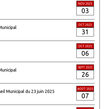
NOV 2025
03
OCT 2025
Municipal
31
OCT 2025
06
SEPT 2025
Municipal
26
AOÛT 2025
eil Municipal du 23 juin 2025
07