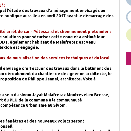
f :
ipal l'étude des travaux d'aménagement envisagés au
e publique aura lieu en avril 2017 avant le démarrage des
ité arrêt de car - Pétessard et cheminement pietonnier :
solutions pour sécuriser cette zone et a estimé leur
a DDT, également habitant de Malafretaz est venu
flexion est engagée.
aux de mutualisation des services techniques et du local
'il envisage d'effectuer des travaux dans le bâtiment des
bon déroulement du chantier de désigner un architecte, le
roposition de Philippe Jannel, architecte. Vote à
au sein du sivom Jayat Malafretaz Montrevel en Bresse,
ert du PLU de la commune à la communauté
a compétence urbanisme au Sivom.
lles fenêtres et des nouveaux volets seront
onseil.