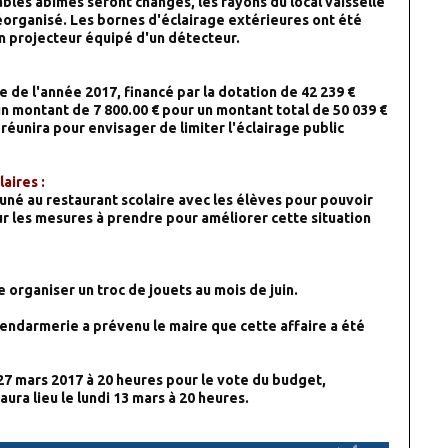
tables abimés seront changés, les rayons du local vaisselle
éorganisé. Les bornes d'éclairage extérieures ont été
n projecteur équipé d'un détecteur.
 de l'année 2017, financé par la dotation de 42 239 €
un montant de 7 800.00 € pour un montant total de 50 039 €
réunira pour envisager de limiter l'éclairage public
aires :
né au restaurant scolaire avec les élèves pour pouvoir
ur les mesures à prendre pour améliorer cette situation
te organiser un troc de jouets au mois de juin.
endarmerie a prévenu le maire que cette affaire a été
 27 mars 2017 à 20 heures pour le vote du budget,
ra lieu le lundi 13 mars à 20 heures.