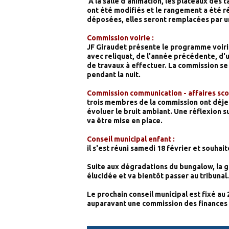
A la salle d'animation, les plateaux des 
ont été modifiés et le rangement a été r
déposées, elles seront remplacées par u
Commission voirie :
JF Giraudet présente le programme voirie
avec reliquat, de l'année précédente, d'
de travaux à effectuer. La commission se 
pendant la nuit.
Commission communication - affaires scol
trois membres de la commission ont déjeu
évoluer le bruit ambiant. Une réflexion s
va être mise en place.
Conseil municipal enfant :
il s'est réuni samedi 18 février et souhai
Suite aux dégradations du bungalow, la g
élucidée et va bientôt passer au tribunal.
Le prochain conseil municipal est fixé au
auparavant une commission des finances au