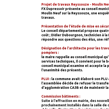
Projet de travaux Reyssouze - Moulin Neu
FX Dupressoir présente au conseil munic
Moulin Neuf sur la Reyssouze, une enquêt
travaux.
Présentation de l'étude de mise en sécur
Le conseil départemental propose quatre 
coût ; Didier Dubourgnon, technicien à l
répondre aux questions des élus, une ré
Désignation de l'architecte pour les trav
pompiers :
le maire rappelle au conseil municipal qu
services techniques, il convient pour le 
conseil municipal examine et accepte la p
l'unanimité des présents.
PLUI
: la commune avait élaboré son PLU 
l'assemblée décide de refuser le transf
d'agglomération CA3B et de maintenir l
Commission bâtiments :
Suite à l'effraction en mairie, des nouve
prochainement installés dans la salle de c